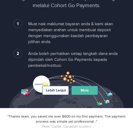
melalui Cohort Go Payments.
1
Muat naik maklumat bayaran anda & kami akan
menyediakan arahan untuk membuat deposit
dengan menggunakan kaedah pembayaran
pilihan anda.
2
Anda boleh perhatikan setiap langkah dana anda
dipindah oleh Cohort Go Payments kepada
pembekal/institusi.
Lebih Lanjut
Mula
"Thanks team, you saved me over $600 on my first payment. The payment
process was simple yet professional…"
Peter Clarke, Canadian student