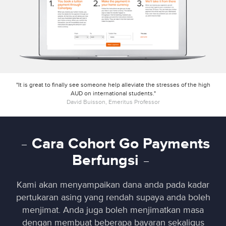
"It is great to finally see someone help alleviate the stresses of the high
AUD on international students."
David Buisson, Emeritus Professor
Cara Cohort Go Payments
Berfungsi
Kami akan menyampaikan dana anda pada kadar
pertukaran asing yang rendah supaya anda boleh
menjimat. Anda juga boleh menjimatkan masa
dengan membuat beberapa bayaran sekaligus