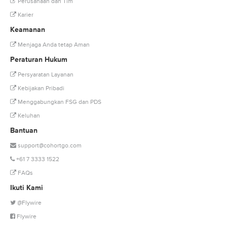
Perusahaan dan Tim
Karier
Keamanan
Menjaga Anda tetap Aman
Peraturan Hukum
Persyaratan Layanan
Kebijakan Pribadi
Menggabungkan FSG dan PDS
Keluhan
Bantuan
support@cohortgo.com
+61 7 3333 1522
FAQs
Ikuti Kami
@Flywire
Flywire