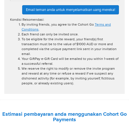
Email teman anda untuk menyelamatkan uang mereka!
Kondisi Rekomendasi:
By inviting friends, you agree to the Cohort Go
Terms and
Conditions
.
Each friend can only be invited once.
To be eligible for the invite reward, your friend(s) first
transaction must be to the value of $1000 AUD or more and
completed via the unique payment link sent in your invitation
email.
Your GiftPay e-Gift Card will be emailed to you within 1-week of
a successful referral.
We reserve the right to modify or remove the invite program
and reward at any time or refuse a reward if we suspect any
dishonest activity (for example, by inviting yourself, fictitious
people, or already existing users).
Estimasi pembayaran anda menggunakan Cohort Go
Payments